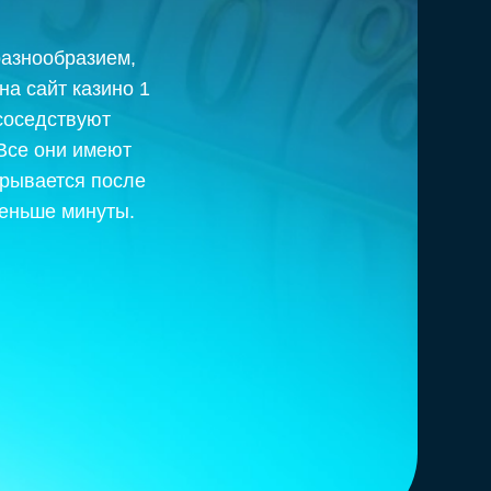
азнообразием,
на сайт казино 1
 соседствуют
Все они имеют
рывается после
меньше минуты.