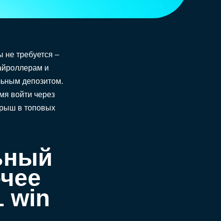
 не требуется –
айроллерам и
ьным депозитом.
мя войти через
грыш в топовых
ьный
очее
1 win