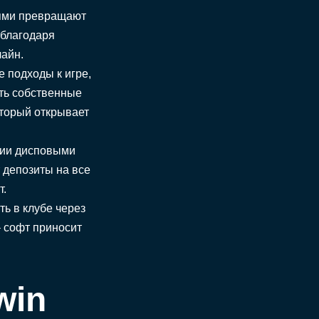
иями превращают
 благодаря
айн.
 подходы к игре,
ить собственные
оторый открывает
рии дисповыми
 депозиты на все
т.
ь в клубе через
 софт приносит
win